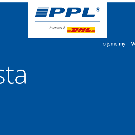
To jsme my
V
sta