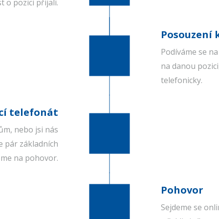
t o pozici přijali.
Posouzení 
Podíváme se na 
na danou pozici
telefonicky.
í telefonát
ům, nebo jsi nás
e pár základních
eme na pohovor.
Pohovor
Sejdeme se onl