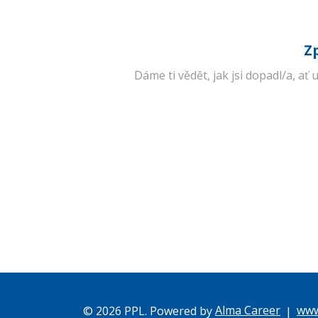
Z
Dáme ti vědět, jak jsi dopadl/a, ať
Alma Career
www
© 2026 PPL. Powered by
|