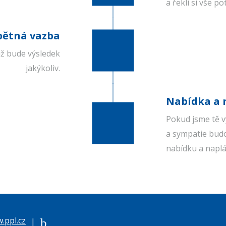
a řekli si vše p
pětná vazba
 už bude výsledek
jakýkoliv.
Nabídka a 
Pokud jsme tě v
a sympatie budo
nabídku a naplá
.ppl.cz
|